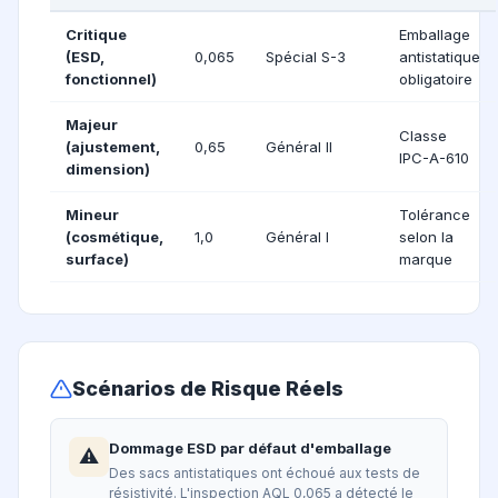
Critique
Emballage
(ESD,
0,065
Spécial S-3
antistatique
fonctionnel)
obligatoire
Majeur
Classe
(ajustement,
0,65
Général II
IPC-A-610
dimension)
Mineur
Tolérance
(cosmétique,
1,0
Général I
selon la
surface)
marque
Scénarios de Risque Réels
Dommage ESD par défaut d'emballage
⚠️
Des sacs antistatiques ont échoué aux tests de
résistivité. L'inspection AQL 0,065 a détecté le