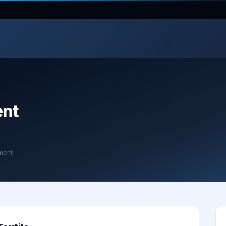
ent
ement