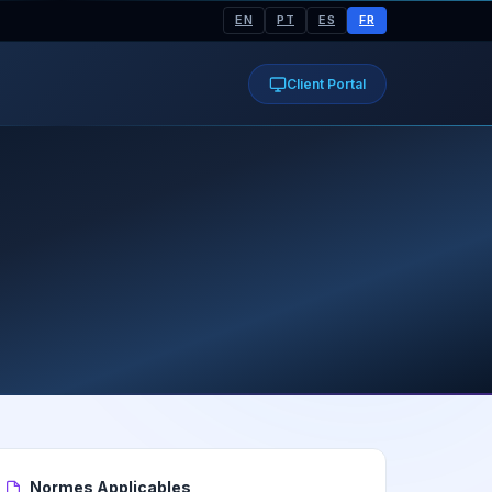
EN
PT
ES
FR
Client Portal
Normes Applicables