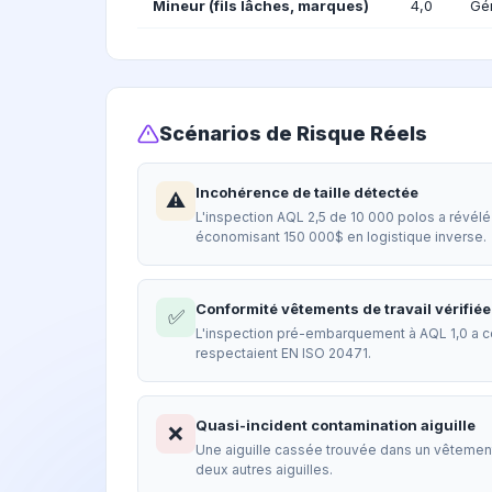
Mineur (fils lâches, marques)
4,0
Gén
Scénarios de Risque Réels
Incohérence de taille détectée
⚠️
L'inspection AQL 2,5 de 10 000 polos a révélé 
économisant 150 000$ en logistique inverse.
Conformité vêtements de travail vérifiée
✅
L'inspection pré-embarquement à AQL 1,0 a co
respectaient EN ISO 20471.
Quasi-incident contamination aiguille
❌
Une aiguille cassée trouvée dans un vêtement 
deux autres aiguilles.