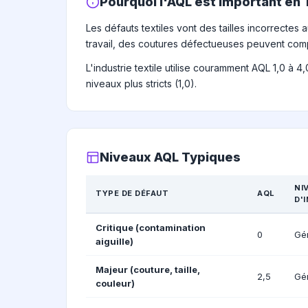
Pourquoi l'AQL est Important en 
Les défauts textiles vont des tailles incorrectes
travail, des coutures défectueuses peuvent comp
L'industrie textile utilise couramment AQL 1,0 à 4
niveaux plus stricts (1,0).
Niveaux AQL Typiques
NI
TYPE DE DÉFAUT
AQL
D'
Critique (contamination
0
Gén
aiguille)
Majeur (couture, taille,
2,5
Gén
couleur)