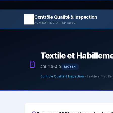
Contrôle Qualité & Inspection
AQM BD PTE LTD — Singapour
Textile et Habillem
AQL 1.0–4.0
MOYEN
Contrôle Qualité & Inspection
› Textile et Habill