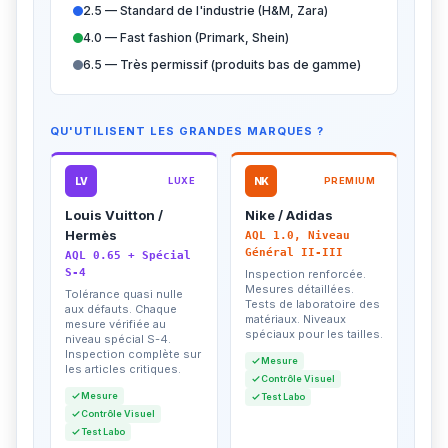
2.5 — Standard de l'industrie (H&M, Zara)
4.0 — Fast fashion (Primark, Shein)
6.5 — Très permissif (produits bas de gamme)
QU'UTILISENT LES GRANDES MARQUES ?
LV
LUXE
NK
PREMIUM
Louis Vuitton /
Nike / Adidas
Hermès
AQL 1.0, Niveau
Général II-III
AQL 0.65 + Spécial
S-4
Inspection renforcée.
Mesures détaillées.
Tolérance quasi nulle
Tests de laboratoire des
aux défauts. Chaque
matériaux. Niveaux
mesure vérifiée au
spéciaux pour les tailles.
niveau spécial S-4.
Inspection complète sur
Mesure
les articles critiques.
Contrôle Visuel
Mesure
Test Labo
Contrôle Visuel
Test Labo