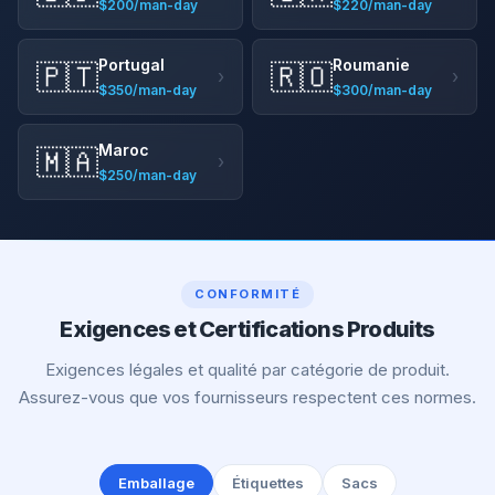
$200/man-day
$220/man-day
Portugal
Roumanie
🇵🇹
🇷🇴
›
›
$350/man-day
$300/man-day
Maroc
🇲🇦
›
$250/man-day
CONFORMITÉ
Exigences et Certifications Produits
Exigences légales et qualité par catégorie de produit.
Assurez-vous que vos fournisseurs respectent ces normes.
Emballage
Étiquettes
Sacs