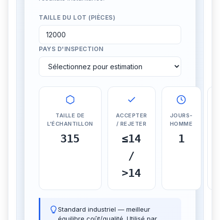
TAILLE DU LOT (PIÈCES)
PAYS D'INSPECTION
TAILLE DE
ACCEPTER
JOURS-
L'ÉCHANTILLON
/ REJETER
HOMME
E
315
≤14
1
/
>14
Standard industriel — meilleur
équilibre coût/qualité. Utilisé par