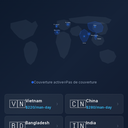
Romania
Portugal
China
Morocco
Bangladesh
Vietnam
India
Couverture active
Pas de couverture
Vietnam
China
🇻🇳
🇨🇳
›
›
$220/man-day
$280/man-day
Bangladesh
India
🇧🇩
🇮🇳
›
›