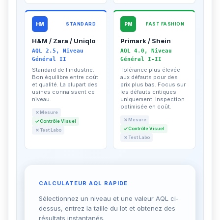
HM
STANDARD
PM
FAST FASHION
H&M / Zara / Uniqlo
Primark / Shein
AQL 2.5, Niveau
AQL 4.0, Niveau
Général II
Général I-II
Standard de l'industrie.
Tolérance plus élevée
Bon équilibre entre coût
aux défauts pour des
et qualité. La plupart des
prix plus bas. Focus sur
usines connaissent ce
les défauts critiques
niveau.
uniquement. Inspection
optimisée en coût.
Mesure
Mesure
Contrôle Visuel
Contrôle Visuel
Test Labo
Test Labo
CALCULATEUR AQL RAPIDE
Sélectionnez un niveau et une valeur AQL ci-
dessus, entrez la taille du lot et obtenez des
résultats instantanés.